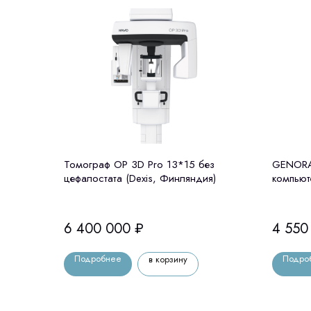
Томограф OP 3D Pro 13*15 без
GENORAY
цефалостата (Dexis, Финляндия)
компьют
цефалос
6 400 000
₽
4 550
Подробнее
Подро
в корзину