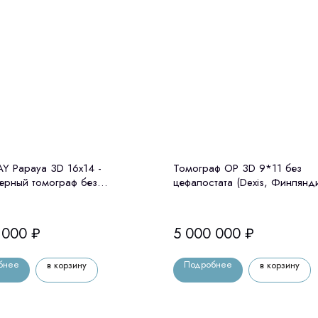
 Papaya 3D 16x14 -
Томограф OP 3D 9*11 без
ерный томограф без
цефалостата (Dexis, Финлянд
тата Genoray (Ю. Корея)
 000
₽
5 000 000
₽
бнее
Подробнее
в корзину
в корзину