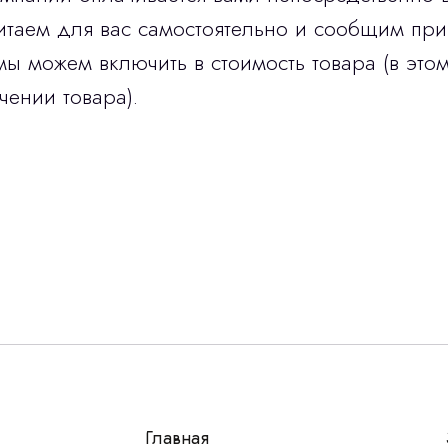
итаем для вас самостоятельно и сообщим при
мы можем включить в стоимость товара (в этом
чении товара).
Остались вопросы
г?
авьте контакты, мы свяжемся и ответим на все воп
алпромлизинг»
Главная