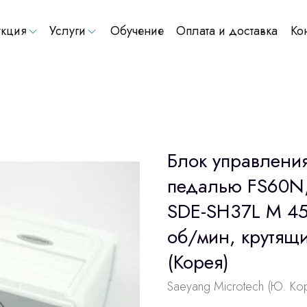
кция
Услуги
Обучение
Оплата и доставка
Ко
Блок управлени
педалью FS60N,
SDE-SH37L М 45
об/мин, крутящ
(Корея)
Saeyang Microtech (Ю. Ко