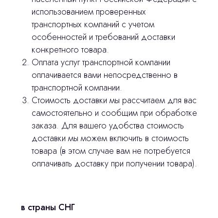
использованием проверенных
транспортных компаний с учетом
особенностей и требований доставки
конкретного товара.
Остались вопросы
Оплата услуг транспортной компании
оплачивается вами непосредственно в
оставьте контакты, мы свяжемся и
© 2024 ЛС Дентал Групп
транспортной компании.
ответим на все вопросы
Стоимость доставки мы рассчитаем для вас
самостоятельно и сообщим при обработке
заказа. Для вашего удобства стоимость
Главная
доставки мы можем включить в стоимость
товара (в этом случае вам не потребуется
Продукция
оплачивать доставку при получении товара).
Оплата и доставка
Контакты
в страны СНГ