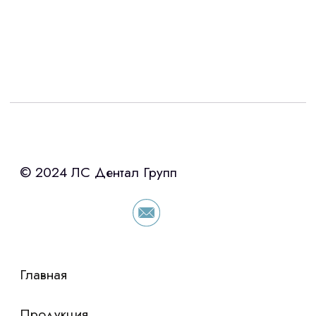
Интересует лизинг?
с помощью нашего партнера ООО
«Уралпромлизинг» подберем выгодные
условия по лизингу оборудования,
просто оставьте контакты чтобы мы
сориентировали по условиям