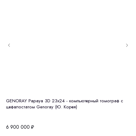
GENORAY Papaya 3D 23x24 - компьютерный томограф с
Gr
цефалостатом Genoray (Ю. Корея)
10
6 900 000
₽