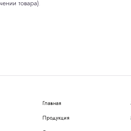
чении товара).
Остались вопросы
г?
авьте контакты, мы свяжемся и ответим на все воп
алпромлизинг»
Главная
у
 чтобы мы
Продукция