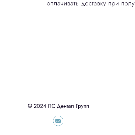
оплачивать доставку при полу
Интересует лизин
ост
с помощью нашего партнера ООО «Ур
© 2024 ЛС Дентал Групп
подберем выгодные условия по лизинг
оборудования, просто оставьте контакты
сориентировали по условиям