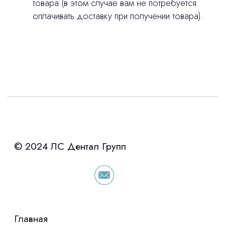
товара (в этом случае вам не потребуется
оплачивать доставку при получении товара).
Интересует лизинг?
с помощью нашего партнера ООО
«Уралпромлизинг» подберем выгодные
условия по лизингу оборудования,
просто оставьте контакты чтобы мы
сориентировали по условиям