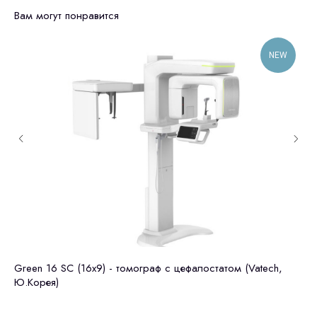
Вам могут понравится
NEW
Green 16 SC (16x9) - томограф c цефалостатом (Vatech,
То
Ю.Корея)