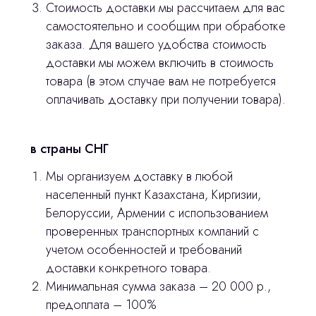
оставьте контакты, мы свяжемся и
Стоимость доставки мы рассчитаем для вас
© 2024 ЛС Дентал Групп
ответим на все вопросы
самостоятельно и сообщим при обработке
заказа. Для вашего удобства стоимость
доставки мы можем включить в стоимость
товара (в этом случае вам не потребуется
Главная
оплачивать доставку при получении товара).
Продукция
Оплата и доставка
в страны СНГ
Контакты
Мы организуем доставку в любой
населенный пункт Казахстана, Киргизии,
Белоруссии, Армении с использованием
3D печать
проверенных транспортных компаний с
Лицензирование
учетом особенностей и требований
доставки конкретного товара.
Изготовление хирургических шаблонов
Минимальная сумма заказа – 20 000 р.,
Политика конфиденциальности
предоплата – 100%