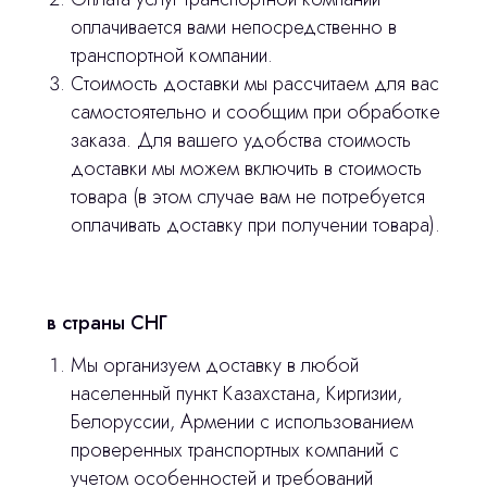
Остались вопросы
оплачивается вами непосредственно в
транспортной компании.
оставьте контакты, мы свяжемся и
Стоимость доставки мы рассчитаем для вас
© 2024 ЛС Дентал Групп
ответим на все вопросы
самостоятельно и сообщим при обработке
заказа. Для вашего удобства стоимость
доставки мы можем включить в стоимость
товара (в этом случае вам не потребуется
Главная
оплачивать доставку при получении товара).
Продукция
Оплата и доставка
в страны СНГ
Контакты
Мы организуем доставку в любой
населенный пункт Казахстана, Киргизии,
3D печать
Белоруссии, Армении с использованием
Лицензирование
проверенных транспортных компаний с
учетом особенностей и требований