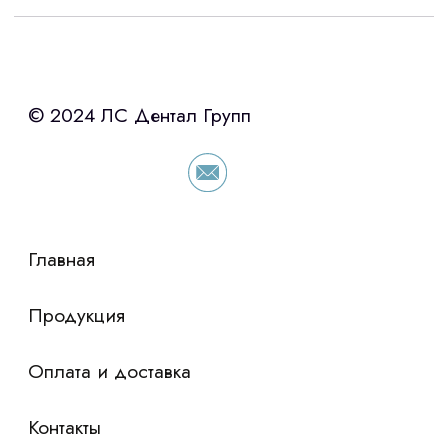
Интересует лизинг?
с помощью нашего партнера ООО
«Уралпромлизинг» подберем выгодные
условия по лизингу оборудования,
просто оставьте контакты чтобы мы
сориентировали по условиям