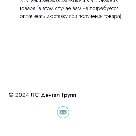
доставки мы можем включить в стоимость
товара (в этом случае вам не потребуется
оплачивать доставку при получении товара).
Интересует лизинг?
с помощью нашего партнера ООО
«Уралпромлизинг» подберем выгодные
условия по лизингу оборудования,
просто оставьте контакты чтобы мы
сориентировали по условиям