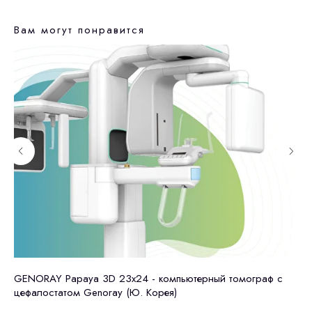
Вам могут понравится
я))
GENORAY Papaya 3D 23x24 - компьютерный томограф с
GE
цефалостатом Genoray (Ю. Корея)
це