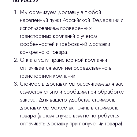
по России
Мы организуем доставку в любой
населенный пункт Российской Федерации с
использованием проверенных
транспортных компаний с учетом
особенностей и требований доставки
Остались вопросы
конкретного товара.
Оплата услуг транспортной компании
оставьте контакты, мы свяжемся и
оплачивается вами непосредственно в
© 2024 ЛС Дентал Групп
ответим на все вопросы
транспортной компании.
Стоимость доставки мы рассчитаем для вас
самостоятельно и сообщим при обработке
заказа. Для вашего удобства стоимость
Главная
доставки мы можем включить в стоимость
Продукция
товара (в этом случае вам не потребуется
оплачивать доставку при получении товара).
Оплата и доставка
Контакты