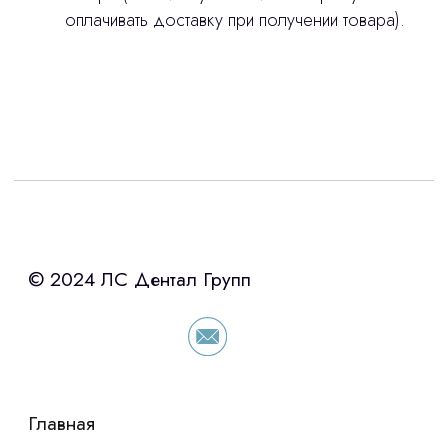
оплачивать доставку при получении товара).
Интересует лизинг?
с помощью нашего партнера ООО
«Уралпромлизинг» подберем выгодные
условия по лизингу оборудования,
просто оставьте контакты чтобы мы
сориентировали по условиям