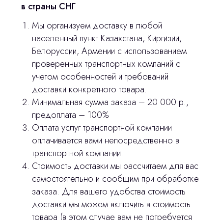
в страны СНГ
Продукция
Мы организуем доставку в любой
Оплата и доставка
населенный пункт Казахстана, Киргизии,
Белоруссии, Армении с использованием
Контакты
проверенных транспортных компаний с
учетом особенностей и требований
3D печать
доставки конкретного товара.
Минимальная сумма заказа – 20 000 р.,
Лицензирование
предоплата – 100%
Изготовление хирургических шаблонов
Оплата услуг транспортной компании
оплачивается вами непосредственно в
Отправить вопрос
Политика конфиденциальности
транспортной компании.
Стоимость доставки мы рассчитаем для вас
Нажимая на кнопку «Отправить вопрос»
stasicus
сделано
вы соглашаетесь с
политикой
самостоятельно и сообщим при обработке
конфиденциальности
заказа. Для вашего удобства стоимость
доставки мы можем включить в стоимость
товара (в этом случае вам не потребуется