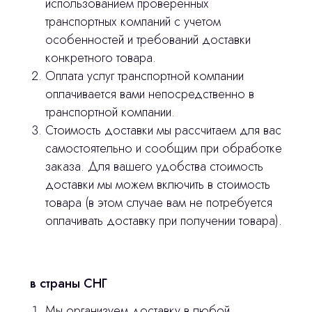
использованием проверенных
оставьте контакты, мы свяжемся и
транспортных компаний с учетом
© 2024 ЛС Дентал Групп
ответим на все вопросы
особенностей и требований доставки
конкретного товара.
Оплата услуг транспортной компании
оплачивается вами непосредственно в
Главная
транспортной компании.
Продукция
Стоимость доставки мы рассчитаем для вас
самостоятельно и сообщим при обработке
Оплата и доставка
заказа. Для вашего удобства стоимость
Контакты
доставки мы можем включить в стоимость
товара (в этом случае вам не потребуется
оплачивать доставку при получении товара).
3D печать
Лицензирование
Изготовление хирургических шаблонов
в страны СНГ
Политика конфиденциальности
Мы организуем доставку в любой