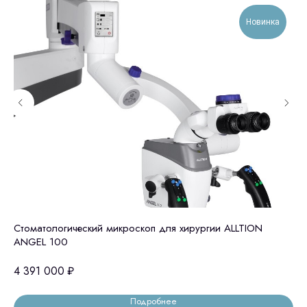
Новинка
Cтоматологический микроскоп для хирургии ALLTION
Ми
ANGEL 100
4 391 000
₽
2 
Подробнее