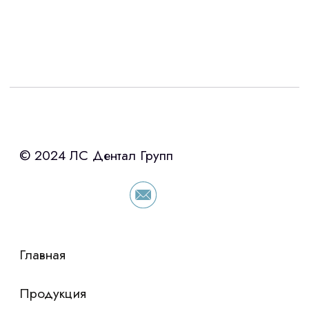
Интересует лизинг?
с помощью нашего партнера ООО
«Уралпромлизинг» подберем выгодные
условия по лизингу оборудования,
просто оставьте контакты чтобы мы
сориентировали по условиям