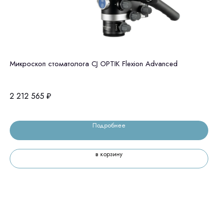
Микроскоп стоматолога CJ OPTIK Flexion Advanced
Ст
2 212 565
₽
1 
Подробнее
в корзину