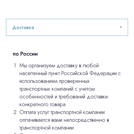
Остались вопросы
по России
оставьте контакты, мы свяжемся и
Мы организуем доставку в любой
© 2024 ЛС Дентал Групп
ответим на все вопросы
населенный пункт Российской Федерации с
использованием проверенных
транспортных компаний с учетом
особенностей и требований доставки
Главная
конкретного товара.
Продукция
Оплата услуг транспортной компании
оплачивается вами непосредственно в
Оплата и доставка
транспортной компании.
Контакты