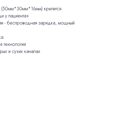
с (50мм*30мм*16мм) крепится
и у пациента»
ии - беспроводная зарядка, мощный
ка
я технология
рых и сухих каналах