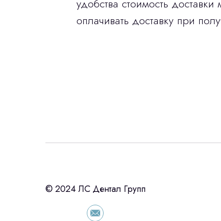
удобства стоимость доставки 
оплачивать доставку при полу
Интересует лизин
ост
с помощью нашего партнера ООО «Ур
© 2024 ЛС Дентал Групп
подберем выгодные условия по лизинг
оборудования, просто оставьте контакты