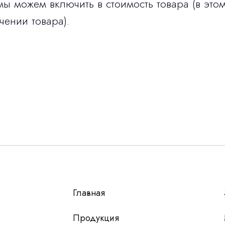
мы можем включить в стоимость товара (в этом
чении товара).
Остались вопросы
г?
авьте контакты, мы свяжемся и ответим на все воп
алпромлизинг»
Главная
у
 чтобы мы
Продукция