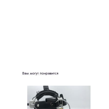
Вам могут понравится
ассрочка
до 6 мес.