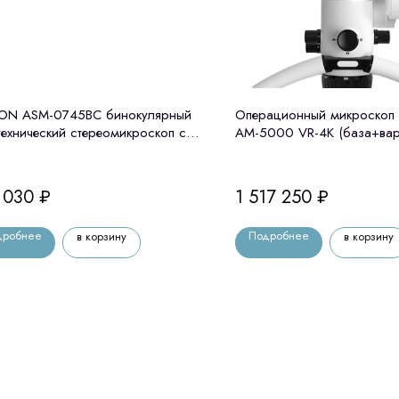
ION ASM-0745BC бинокулярный
Операционный микроскоп 
технический стереомикроскоп с
АМ-5000 VR-4K (база+вар
ным увеличением, на мобильной
тавке
 030
₽
1 517 250
₽
дробнее
Подробнее
в корзину
в корзину