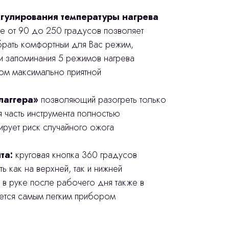
гулирования температуры нагрева
не от 90 до 250 градусов позволяет
рать комфортныи для Вас режим,
еи запоминания 5 режимов нагрева
ом максимально приятной
лаггера»
позволяющий разогреть только
я часть инструмента полностью
ирует риск случайного ожога
та:
круговая кнопка 360 градусов
ь как на верхней, так и нижней
и в руке после рабочего дня также в
яется самым легким прибором