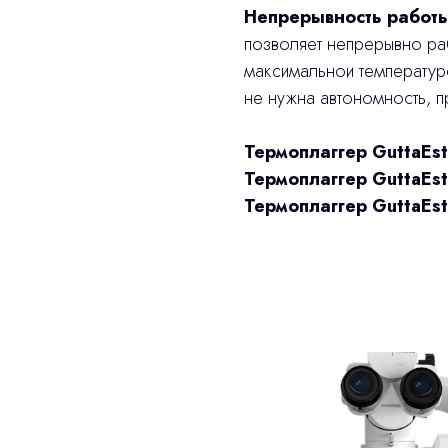
Непрерывность работы
позволяет непрерывно ра
максимальнои температуре
не нужна автономность, 
Термоплаггер GuttaEst
Термоплаггер GuttaEst
Термоплаггер GuttaEst