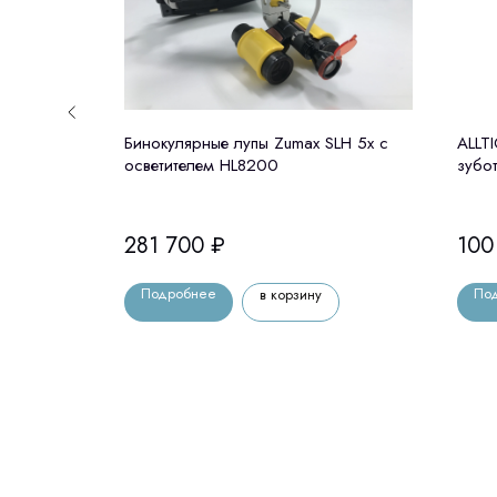
оп CJ-
Бинокулярные лупы Zumax SLH 5x c
ALLT
осветителем HL8200
зубо
плав
подс
281 700
₽
100
Подробнее
По
в корзину