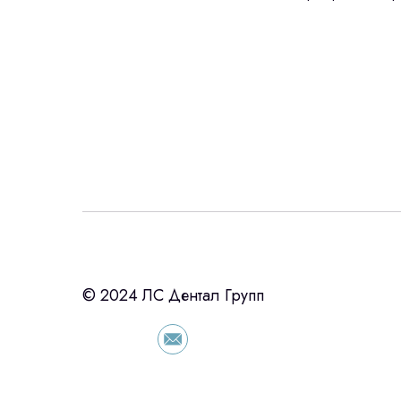
Интересует лизин
ост
с помощью нашего партнера ООО «Ур
© 2024 ЛС Дентал Групп
подберем выгодные условия по лизинг
оборудования, просто оставьте контакты
сориентировали по условиям