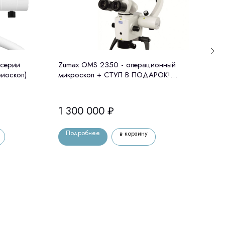
серии
Zumax OMS 2350 - операционный
Опер
иоскоп)
микроскоп + СТУЛ В ПОДАРОК!
АМ-2
Zumax (Китай)
1 300 000
₽
1 0
Подробнее
По
в корзину