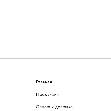
Остались вопросы
г?
авьте контакты, мы свяжемся и ответим на все воп
алпромлизинг»
Главная
у
 чтобы мы
Продукция
Оплата и доставка