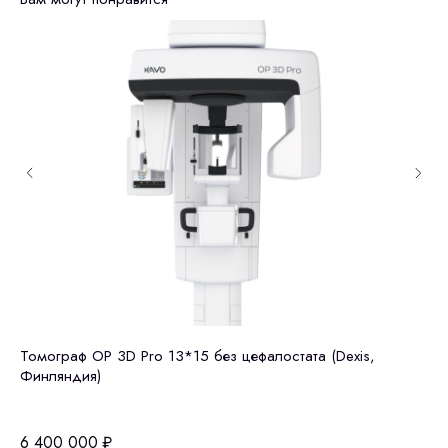
Томограф OP 3D Pro 13*15 без цефалостата (Dexis,
GE
Финляндия)
це
Остались вопросы
оставьте контакты, мы свяжемся и
6 400 000
₽
6 
© 2024 ЛС Дентал Групп