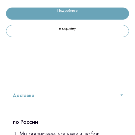
ответим на все вопросы
Подробнее
в корзину
Главная
Продукция
Оплата и доставка
Контакты
3D печать
Лицензирование
Изготовление хирургических шаблонов
по России
Политика конфиденциальности
Мы организуем доставку в любой