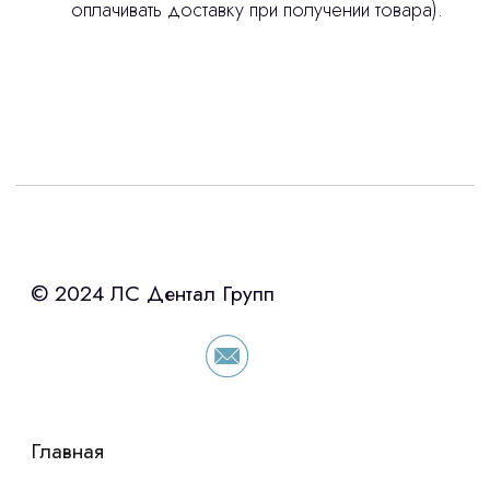
оплачивать доставку при получении товара).
Интересует лизинг?
с помощью нашего партнера ООО
«Уралпромлизинг» подберем выгодные
условия по лизингу оборудования,
просто оставьте контакты чтобы мы
сориентировали по условиям