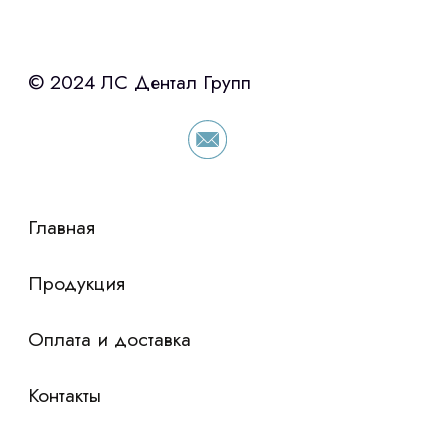
с помощью нашего партнера ООО
«Уралпромлизинг» подберем выгодные
условия по лизингу оборудования,
просто оставьте контакты чтобы мы
сориентировали по условиям