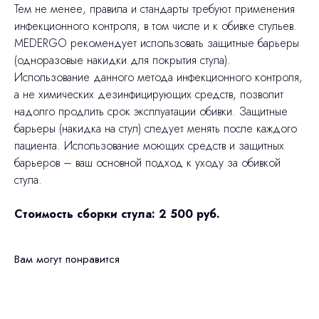
Тем не менее, правила и стандарты требуют применения
инфекционного контроля, в том числе и к обивке стульев.
MEDERGO рекомендует использовать защитные барьеры
(одноразовые накидки для покрытия стула).
Использование данного метода инфекционного контроля,
а не химических дезинфицирующих средств, позволит
надолго продлить срок эксплуатации обивки. Защитные
барьеры (накидка на стул) следует менять после каждого
пациента. Использование моющих средств и защитных
барьеров – ваш основной подход к уходу за обивкой
стула.
Стоимость сборки стула: 2 500 руб.
Вам могут понравится
Остались вопросы
оставьте контакты, мы свяжемся и
© 2024 ЛС Дентал Групп