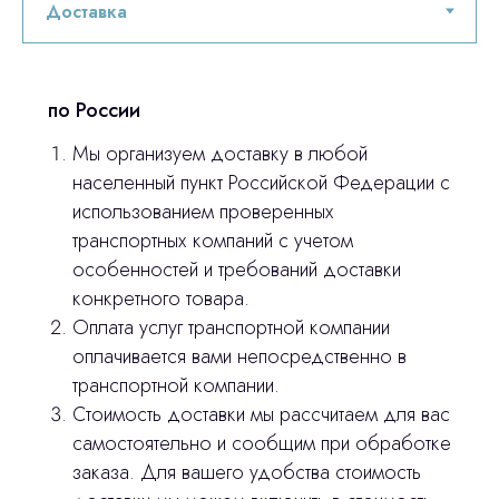
Изготовление хирургических шаблонов
Отправить вопрос
Политика конфиденциальности
по России
Нажимая на кнопку «Отправить вопрос»
stasicus
сделано
вы соглашаетесь с
политикой
Мы организуем доставку в любой
конфиденциальности
населенный пункт Российской Федерации с
использованием проверенных
транспортных компаний с учетом
особенностей и требований доставки
конкретного товара.
Оплата услуг транспортной компании
оплачивается вами непосредственно в
транспортной компании.
Стоимость доставки мы рассчитаем для вас
самостоятельно и сообщим при обработке
заказа. Для вашего удобства стоимость