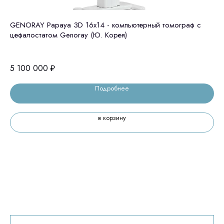
Остались вопросы
GENORAY Papaya 3D 16x14 - компьютерный томограф с
Gr
цефалостатом Genoray (Ю. Корея)
оставьте контакты, мы свяжемся и
© 2024 ЛС Дентал Групп
ответим на все вопросы
10
5 100 000
₽
Подробнее
Главная
в корзину
Продукция
Оплата и доставка
Контакты
3D печать
Лицензирование