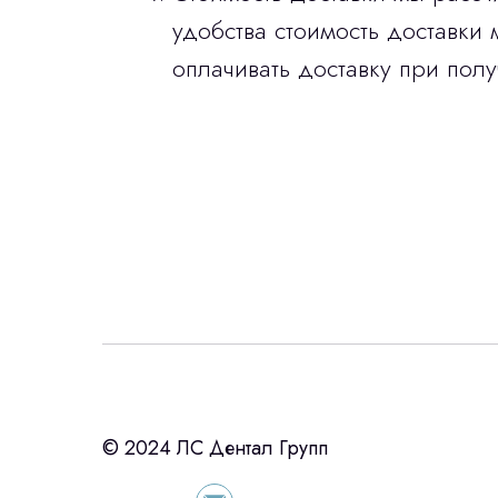
удобства стоимость доставки 
оплачивать доставку при полу
Интересует лизин
ост
с помощью нашего партнера ООО «Ур
© 2024 ЛС Дентал Групп
подберем выгодные условия по лизинг