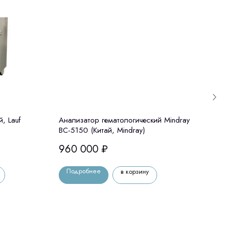
, Lauf
Анализатор гематологический Mindray
Мони
BC-5150 (Китай, Mindray)
215
960 000
₽
Подробнее
По
в корзину