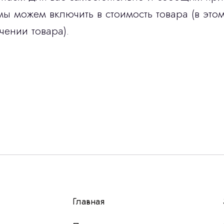
мы можем включить в стоимость товара (в этом
чении товара).
Остались вопросы
г?
авьте контакты, мы свяжемся и ответим на все воп
алпромлизинг»
Главная
у