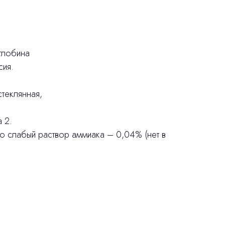
глобина
ия.
стеклянная,
 2.
о слабый раствор аммиака – 0,04% (нет в