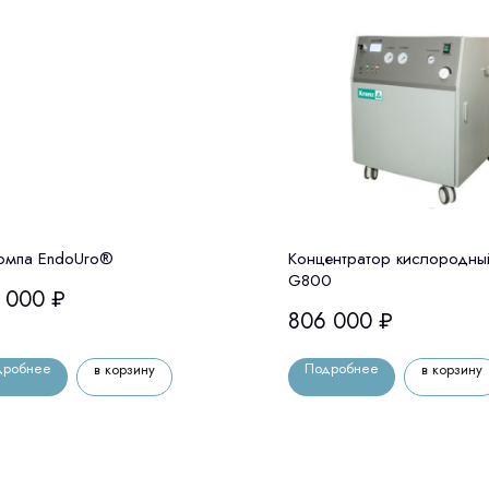
омпа EndoUro®
Концентратор кислородный
G800
 000
₽
806 000
₽
дробнее
Подробнее
в корзину
в корзину