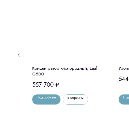
 Mindray
Концентратор кислородный, Lauf
Уроп
G500
544
557 700
₽
Подробнее
По
в корзину