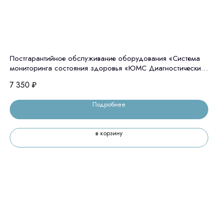
Постгарантийное обслуживание оборудования «Система
Си
мониторинга состояния здоровья «ЮМС Диагностический
Ди
Шлюз» ТАРИФ Базовый, ежемесячная оплата
7 350
₽
1 
Подробнее
в корзину