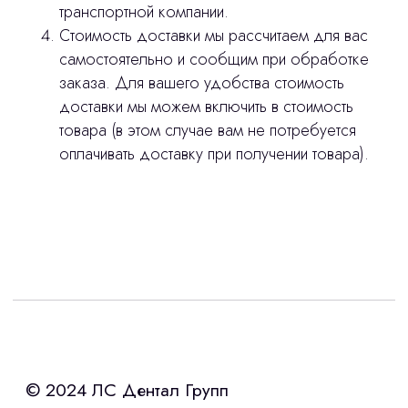
stasicus
сделано
транспортной компании.
Стоимость доставки мы рассчитаем для вас
самостоятельно и сообщим при обработке
заказа. Для вашего удобства стоимость
доставки мы можем включить в стоимость
товара (в этом случае вам не потребуется
оплачивать доставку при получении товара).
Интересует лизинг?
с помощью нашего партнера ООО
«Уралпромлизинг» подберем выгодные
условия по лизингу оборудования,