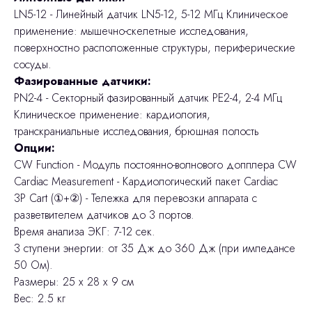
LN5-12 - Линейный датчик LN5-12, 5-12 МГц Клиническое
применение: мышечно-скелетные исследования,
поверхностно расположенные структуры, периферические
сосуды.
Фазированные датчики:
PN2-4 - Секторный фазированный датчик PE2-4, 2-4 МГц
Клиническое применение: кардиология,
транскраниальные исследования, брюшная полость
Опции:
CW Function - Модуль постоянно-волнового допплера CW
Cardiac Measurement - Кардиологический пакет Cardiac
3P Cart (①+②) - Тележка для перевозки аппарата с
разветвителем датчиков до 3 портов.
Время анализа ЭКГ: 7-12 сек.
3 ступени энергии: от 35 Дж до 360 Дж (при импедансе
50 Ом).
Размеры: 25 х 28 х 9 см
Вес: 2.5 кг