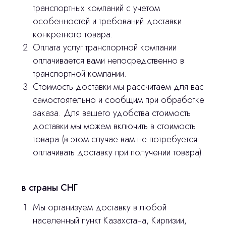
© 2024 ЛС Дентал Групп
транспортных компаний с учетом
ответим на все вопросы
особенностей и требований доставки
конкретного товара.
Оплата услуг транспортной компании
Главная
оплачивается вами непосредственно в
транспортной компании.
Продукция
Стоимость доставки мы рассчитаем для вас
Оплата и доставка
самостоятельно и сообщим при обработке
заказа. Для вашего удобства стоимость
Контакты
доставки мы можем включить в стоимость
товара (в этом случае вам не потребуется
3D печать
оплачивать доставку при получении товара).
Лицензирование
в страны СНГ
Изготовление хирургических шаблонов
Мы организуем доставку в любой
Политика конфиденциальности
населенный пункт Казахстана, Киргизии,