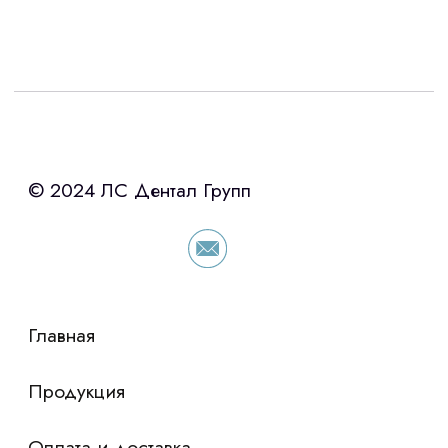
Интересует лизинг?
с помощью нашего партнера ООО
«Уралпромлизинг» подберем выгодные
условия по лизингу оборудования,
просто оставьте контакты чтобы мы
сориентировали по условиям