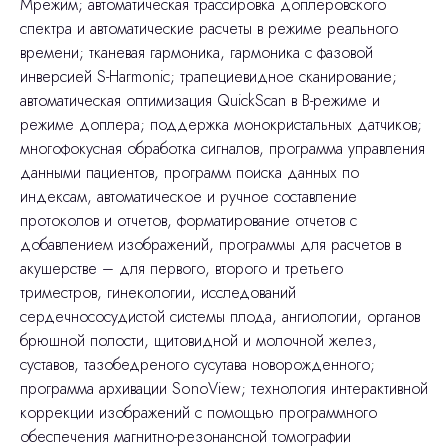
Мрежим; автоматическая трассировка доплеровского
спектра и автоматические расчеты в режиме реального
времени; тканевая гармоника, гармоника с фазовой
инверсией S-Harmonic; трапециевидное сканирование;
автоматическая оптимизация QuickScan в В-режиме и
режиме доплера; поддержка монокристальных датчиков;
многофокусная обработка сигналов, программа управления
данными пациентов, программ поиска данных по
индексам, автоматическое и ручное составление
протоколов и отчетов, форматирование отчетов с
добавлением изображений, программы для расчетов в
акушерстве – для первого, второго и третьего
триместров, гинекологии, исследований
сердечнососудистой системы плода, ангиологии, органов
брюшной полости, щитовидной и молочной желез,
суставов, тазобедреного сусутава новорожденного;
программа архивации SonoView; технология интерактивной
коррекции изображений с помощью программного
обеспечения магнитно-резонансной томографии