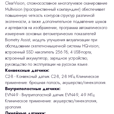
ClearVision; сложносоставное многолучевое сканирование
Multivision (пространственный компаундинг) обеспечивает
повышенную четкость контуров структур различной
эхогенности, а также дополнительное подавление шумов
и артефактов на изображении; программа автоматического
измерения основных фетометрических показателей
Biometry Assist; модуль улучшения визуализации при
обследовании скелетно-мышечной системы HQ-vision;
встроенный SSD накопитель 256 Гб; 4 USB-порта;
встроенный аккумулятор; зарядное устройство;
руководство по эксплуатации на русском языке.
Конвексные датчики:
C2-8 - Конвексный датчик C2-8, 2-8 МГц Клиническое
применение: брюшная полость, акушерство/гинекология.
Внутриполостные датчики:
EVN4-9 - Внутриполостной датчик EVN4-9, 4-9 МГц
Клиническое применение: акушерство/гинекология,
урология.
Линейные датчики: