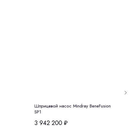
Шприцевой насос Mindray BeneFusion
Циф
SP1
сист
3 942 200
₽
10 