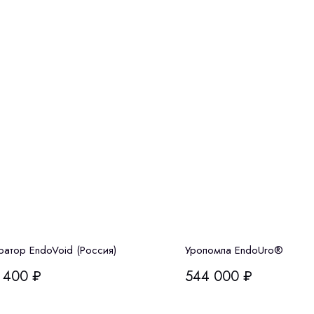
ратор EndoVoid (Россия)
Уропомпа EndoUro®
 400
₽
544 000
₽