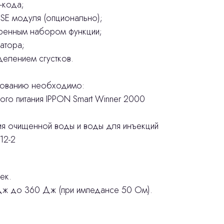
-кода;
SE модуля (опционально);
ренным набором функции;
атора;
делением сгустков.
дованию необходимо:
го питания IPPON Smart Winner 2000
ия очищенной воды и воды для инъекций
12-2
ек.
 Дж до 360 Дж (при импедансе 50 Ом).