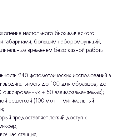
околение настольного биохимического
и габаритами, большим наборомфункций,
длительным временем безотказной работы
льность 240 фотометрических исследований в
роизводительность до 100 для образцов, до
50 фиксированных + 50 взаимозаменяемых);
ой решеткой (100 мкл — минимальный
и;
рый предоставляет легкий доступ к
миксер;
вочная станция;