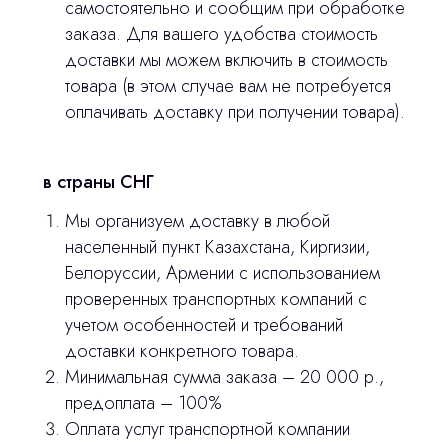
самостоятельно и сообщим при обработке
Продукция
заказа. Для вашего удобства стоимость
Оплата и доставка
доставки мы можем включить в стоимость
товара (в этом случае вам не потребуется
Контакты
оплачивать доставку при получении товара).
3D печать
в страны СНГ
Лицензирование
Мы организуем доставку в любой
Изготовление хирургических шаблонов
населенный пункт Казахстана, Киргизии,
Белоруссии, Армении с использованием
Политика конфиденциальности
проверенных транспортных компаний с
учетом особенностей и требований
stasicus
сделано
доставки конкретного товара.
Минимальная сумма заказа – 20 000 р.,
предоплата – 100%
Оплата услуг транспортной компании