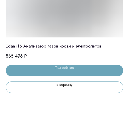
Edan i15 Анализатор газов крови и электролитов
Шп
835 496
₽
3 
Подробнее
в корзину