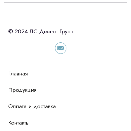
Интересует лизинг?
с помощью нашего партнера ООО
«Уралпромлизинг» подберем выгодные
условия по лизингу оборудования,
просто оставьте контакты чтобы мы
сориентировали по условиям