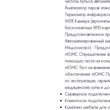
частоты пульса автома
Анализатор паров этан
Термометр инфракрасны
WEB Камера (фронтальн
бесконтактных RFID-кар
Предустановленное п
Автоматизированный м
Медосмотр») • Предус
«ЮМС Определение фун
помощью теста на кон
«ЮМС Тест на внимани
обеспечение «ЮМС Пупи
по эксплуатации, гаран
медицинские узлы и до
Серверное подключен
Клиентское подключени
Комплект мебели для 