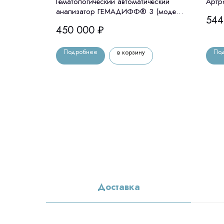
»
Гематологический автоматический
Артр
анализатор ГЕМАДИФФ® 3 (модель
544
03) «Эйлитон», Россия
450 000
₽
Подробнее
По
в корзину
Доставка