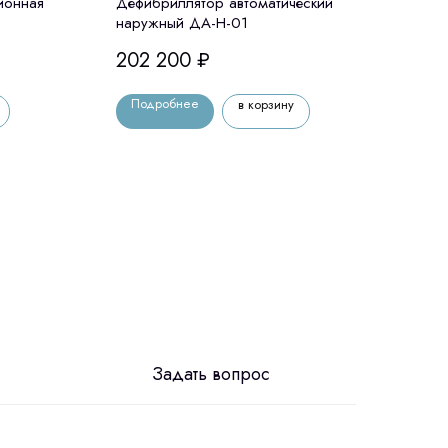
ионная
Дефибриллятор автоматический
Циф
наружный ДА-Н-01
сист
202 200
₽
10 
Подробнее
По
в корзину
Задать вопрос