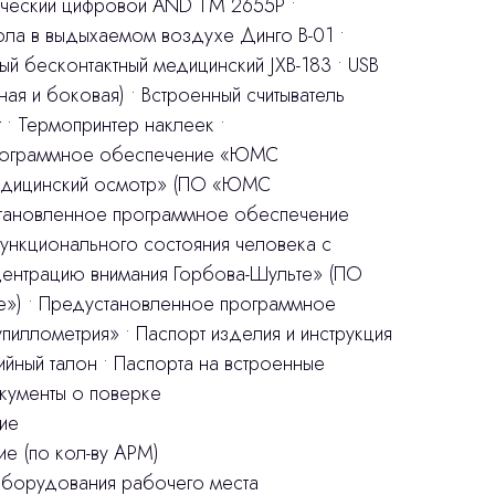
тический цифровой AND TM 2655P •
ола в выдыхаемом воздухе Динго В-01 •
й бесконтактный медицинский JXB-183 • USB
ая и боковая) • Встроенный считыватель
т • Термопринтер наклеек •
рограммное обеспечение «ЮМС
едицинский осмотр» (ПО «ЮМС
тановленное программное обеспечение
кционального состояния человека с
центрацию внимания Горбова-Шульте» (ПО
е») • Предустановленное программное
ллометрия» • Паспорт изделия и инструкция
тийный талон • Паспорта на встроенные
кументы о поверке
ие
е (по кол-ву АРМ)
оборудования рабочего места