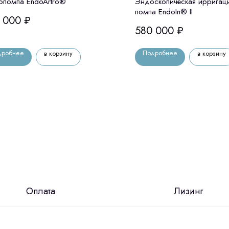
опомпа EndoArtro®
Эндоскопическая ирригац
помпа EndoIn® II
 000
₽
580 000
₽
дробнее
Подробнее
в корзину
в корзину
Оплата
Лизинг