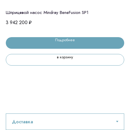
Шприцевой насос Mindray BeneFusion SP1
Пр
па
3 942 200
₽
63
Подробнее
в корзину
Остались вопросы
оставьте контакты, мы свяжемся и