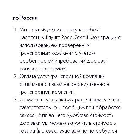
© 2024 ЛС Дентал Групп
ответим на все вопросы
по России
Мы организуем доставку в любой
Главная
населенный пункт Российской Федерации с
использованием проверенных
Продукция
транспортных компаний с учетом
Оплата и доставка
особенностей и требований доставки
конкретного товара.
Контакты
Оплата услуг транспортной компании
оплачивается вами непосредственно в
3D печать
транспортной компании.
Стоимость доставки мы рассчитаем для вас
Лицензирование
самостоятельно и сообщим при обработке
Изготовление хирургических шаблонов
заказа. Для вашего удобства стоимость
доставки мы можем включить в стоимость
Политика конфиденциальности
товара (в этом случае вам не потребуется