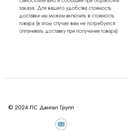
самостоятельно и сообщим при обработке
заказа. Для вашего удобства стоимость
доставки мы можем включить в стоимость
товара (в этом случае вам не потребуется
оплачивать доставку при получении товара).
Интересует лизинг?
с помощью нашего партнера ООО
«Уралпромлизинг» подберем выгодные
условия по лизингу оборудования,
просто оставьте контакты чтобы мы
сориентировали по условиям