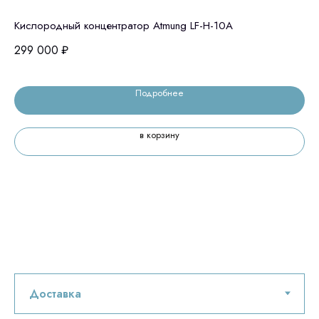
Кислородный концентратор Atmung LF-H-10A
Am
Ве
299 000
₽
34
Подробнее
в корзину