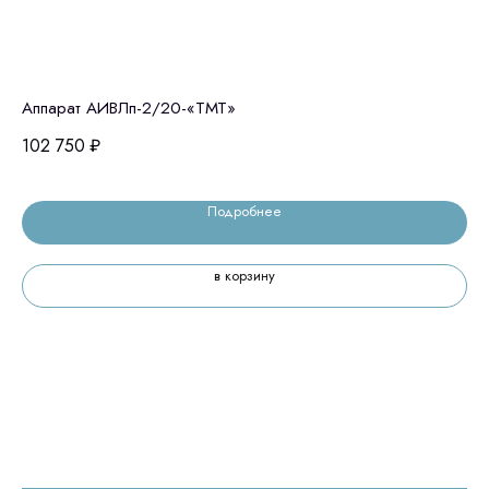
Аппарат АИВЛп-2/20-«ТМТ»
Ан
Mi
102 750
₽
96
Подробнее
в корзину