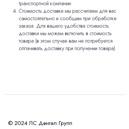
stasicus
сделано
транспортной компании.
Стоимость доставки мы рассчитаем для вас
самостоятельно и сообщим при обработке
заказа. Для вашего удобства стоимость
доставки мы можем включить в стоимость
товара (в этом случае вам не потребуется
оплачивать доставку при получении товара).
Интересует лизинг?
с помощью нашего партнера ООО
«Уралпромлизинг» подберем выгодные
условия по лизингу оборудования,