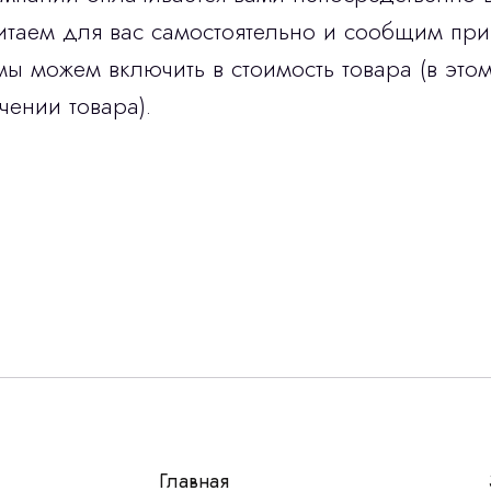
итаем для вас самостоятельно и сообщим при
мы можем включить в стоимость товара (в этом
чении товара).
Остались вопросы
г?
авьте контакты, мы свяжемся и ответим на все воп
алпромлизинг»
Главная