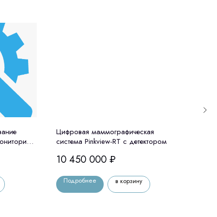
вание
Цифровая маммографическая
Мони
ониторинга
система Pinkview-RT с детектором
215
С
10 450 000
₽
ТАРИФ
ата
Подробнее
По
в корзину