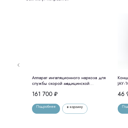
ьных
Аппарат ингаляционного наркоза для
Конц
дицинофф,
службы скорой медицинской
JAY-1
помощи портативный АИНпСП-01/15-
161 700
₽
46 
"Медпром"
Подробнее
По
в корзину