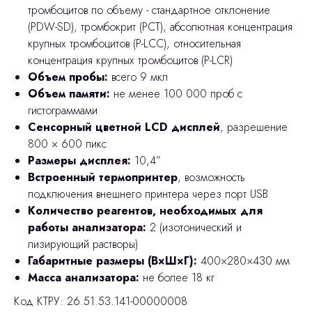
тромбоцитов по объему - стандартное отклонение
(PDW-SD), тромбокрит (PCT), абсолютная концентрация
крупных тромбоцитов (P-LCC), относительная
концентрация крупных тромбоцитов (P-LCR)
Объем пробы:
всего 9 мкл
Объем памяти:
не менее 100 000 проб с
гистограммами
Сенсорный цветной LCD дисплей
, разрешение
800 × 600 пикс
Размеры дисплея:
10,4”
Встроенный термопринтер
, возможность
подключения внешнего принтера через порт USB
Количество реагентов, необходимых для
работы анализатора:
2 (изотонический и
лизирующий растворы)
Габаритные размеры (В×Ш×Г):
400×280×430 мм
Масса анализатора:
не более 18 кг
Код КТРУ: 26.51.53.141-00000008