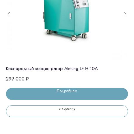
Кислородный концентратор Atmung LF-H-10A
Ко
299 000
₽
46
Подробнее
в корзину