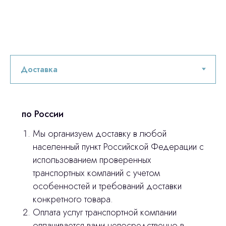
по России
Мы организуем доставку в любой
населенный пункт Российской Федерации с
Остались вопросы
использованием проверенных
транспортных компаний с учетом
оставьте контакты, мы свяжемся и
особенностей и требований доставки
© 2024 ЛС Дентал Групп
ответим на все вопросы
конкретного товара.
Оплата услуг транспортной компании
оплачивается вами непосредственно в