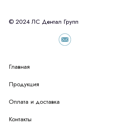
с помощью нашего партнера ООО
«Уралпромлизинг» подберем выгодные
условия по лизингу оборудования,
просто оставьте контакты чтобы мы
сориентировали по условиям