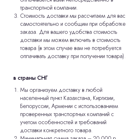
транспортной компании.
Главная
Стоимость доставки мы рассчитаем для вас
Продукция
самостоятельно и сообщим при обработке
заказа. Для вашего удобства стоимость
Оплата и доставка
доставки мы можем включить в стоимость
Контакты
товара (в этом случае вам не потребуется
оплачивать доставку при получении товара).
3D печать
в страны СНГ
Лицензирование
Мы организуем доставку в любой
Изготовление хирургических шаблонов
населенный пункт Казахстана, Киргизии,
Политика конфиденциальности
Белоруссии, Армении с использованием
проверенных транспортных компаний с
stasicus
сделано
учетом особенностей и требований
доставки конкретного товара.
Минимальная сумма заказа – 20 000 р.,