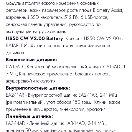
модуль автоматического измерения основных
фетометрических параметров роста плода Biometry Assist;
встроенный SSD накопитель 512 Гб; 6 USB-портов;
сенсорная панель управления; руководство по
эксплуатации на русском язык.
HS50 CW V2.00 Battery
: Консоль HS50 CW V2.00 c
БАТАРЕЕЙ, 4 активных порта для визуализирующих
датчиков.
Конвексные датчики:
CA1-7AD - Конвексный монокристальный датчик CA1-7AD, 1-
7 МГц Клиническое применение: брюшная полость,
акушерство/гинекология.
Внутриполостные датчики:
EA2-11AR - Внутриполостной датчик EА2-11AR, 2-11 МГц
(ректовагинальный), угол обзора 150 град. Клиническое
применение: акушерство, гинекология, урология.
Линейные датчики:
LA3-14AD - Линейный датчик LA3-14AD, 3-14 МГц,
апертура 50 мм Клиническое применение: мышечно-