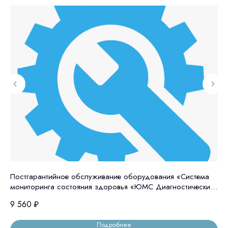
Постгарантийное обслуживание оборудования «Система
ПА
мониторинга состояния здоровья «ЮМС Диагностический
ме
Шлюз» ТАРИФ Максимальный, ежемесячная оплата
ау
9 560
₽
33
Подробнее