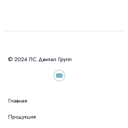
Интересует лизинг?
с помощью нашего партнера ООО
«Уралпромлизинг» подберем выгодные
условия по лизингу оборудования,
просто оставьте контакты чтобы мы
сориентировали по условиям