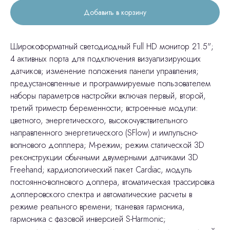
Добавить в корзину
Широкоформатный светодиодный Full HD монитор 21.5";
4 активных порта для подключения визуализирующих
датчиков; изменение положения панели управления;
предустановленные и программируемые пользователем
наборы параметров настройки включая первый, второй,
третий триместр беременности; встроенные модули:
цветного, энергетического, высокочувствительного
направленного энергетического (SFlow) и импульсно-
волнового допплера; М-режим; режим статической 3D
реконструкции обычными двумерными датчиками 3D
Freehand; кардиологический пакет Cardiac, модуль
постоянно-волнового доплера, втоматическая трассировка
доплеровского спектра и автоматические расчеты в
режиме реального времени; тканевая гармоника,
гармоника с фазовой инверсией S-Harmonic;