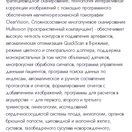
трапециевидное сканирование; технология интерактивной
коррекции изображений с помощью программного
обеспечения магнитно-резонансной томографии
ClearVision; Сложносоставное многолучевое сканирование
Multivision (пространственный компаундинг) - обеспечивает
высокую четкость контуров и подавление артефактов;
автоматическая оптимизация QuickScan в В-режиме,
режиме цветного и спектрального доплера; поддержка
монокристальных (в том числе объемных) датчиков;
многфокусная обработка сигналов, программа управления
данными пациентов, программ поиска данных по
индексам, автоматическое и ручное составление
протоколов и отчетов, форматирование отчетов с
добавлением изображений, программы для расчетов в
акушерстве – для первого, второго и третьего
триместров, гинекологии, исследований
сердечнососудистой системы плода, ангиологии, органов
брюшной полости, щитовидной и молочной желез,
суставов, тазобедреного сусутава новорожденного;