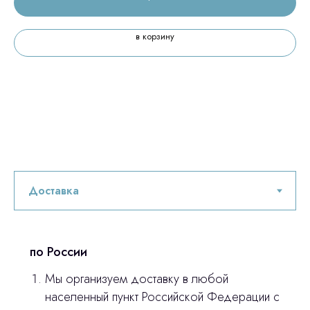
в корзину
Остались вопросы
оставьте контакты, мы свяжемся и
© 2024 ЛС Дентал Групп
ответим на все вопросы
Главная
Продукция
по России
Оплата и доставка
Мы организуем доставку в любой
населенный пункт Российской Федерации с
Контакты