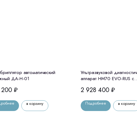
бриллятор автоматический
Ультразвуковой диагности
жный ДА-Н-01
аппарат HM70 EVO-RUS с
принадлежностями (Samsu
 200
₽
2 928 400
₽
дробнее
Подробнее
в корзину
в корзину