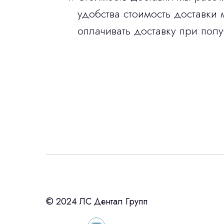
удобства стоимость доставки 
оплачивать доставку при полу
Интересует лизин
ост
с помощью нашего партнера ООО «Ур
© 2024 ЛС Дентал Групп
подберем выгодные условия по лизинг