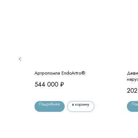
Цена по
запросу
юз» в
Артропомпа EndoArtro®
Дефи
нару
544 000
₽
202
Подробнее
По
в корзину