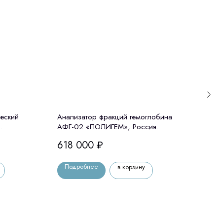
ческий
Анализатор фракций гемоглобина
Дефи
АФГ-02 «ПОЛИГЕМ», Россия.
нар
ng)
618 000
₽
318
Подробнее
По
в корзину