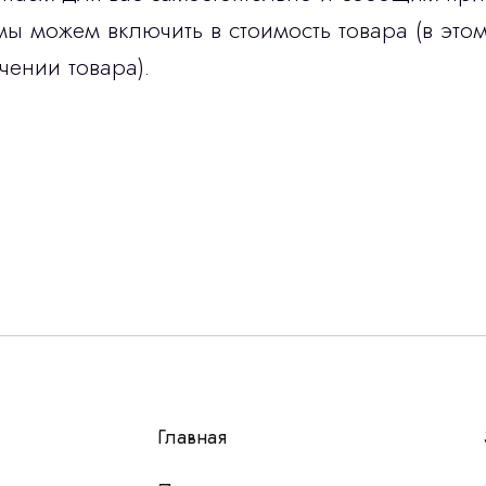
мы можем включить в стоимость товара (в этом
чении товара).
Остались вопросы
г?
авьте контакты, мы свяжемся и ответим на все воп
алпромлизинг»
Главная
у