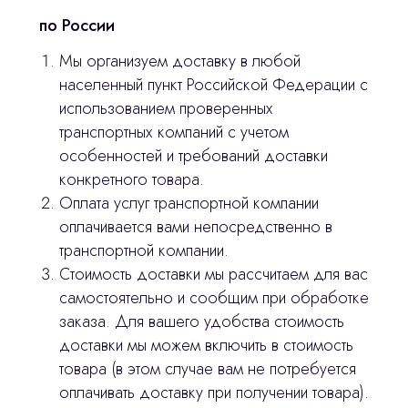
по России
Мы организуем доставку в любой
населенный пункт Российской Федерации с
использованием проверенных
транспортных компаний с учетом
особенностей и требований доставки
Остались вопросы
конкретного товара.
Оплата услуг транспортной компании
оставьте контакты, мы свяжемся и
© 2024 ЛС Дентал Групп
оплачивается вами непосредственно в
ответим на все вопросы
транспортной компании.
Стоимость доставки мы рассчитаем для вас
самостоятельно и сообщим при обработке
Главная
заказа. Для вашего удобства стоимость
доставки мы можем включить в стоимость
Продукция
товара (в этом случае вам не потребуется
Оплата и доставка
оплачивать доставку при получении товара).