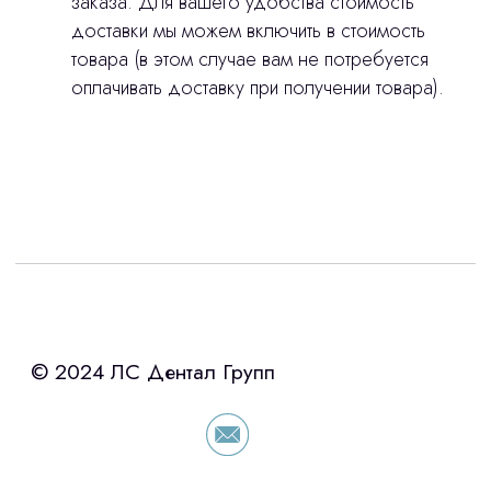
заказа. Для вашего удобства стоимость
доставки мы можем включить в стоимость
товара (в этом случае вам не потребуется
оплачивать доставку при получении товара).
Интересует лизинг?
с помощью нашего партнера ООО
«Уралпромлизинг» подберем выгодные
условия по лизингу оборудования,
просто оставьте контакты чтобы мы
сориентировали по условиям