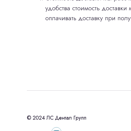
удобства стоимость доставки 
оплачивать доставку при полу
Интересует лизин
ост
с помощью нашего партнера ООО «Ур
© 2024 ЛС Дентал Групп
подберем выгодные условия по лизинг