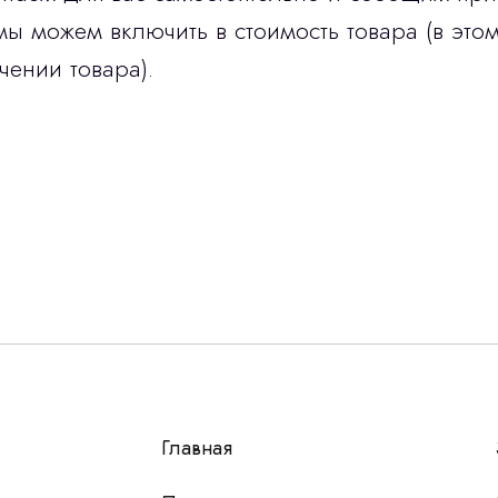
мы можем включить в стоимость товара (в этом
чении товара).
Остались вопросы
г?
авьте контакты, мы свяжемся и ответим на все воп
алпромлизинг»
Главная
у