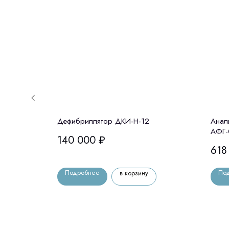
ионная
Дефибриллятор ДКИ-Н-12
Анал
АФГ-
140 000
₽
618
Подробнее
По
в корзину