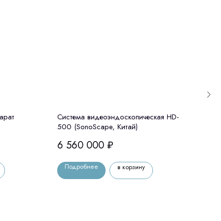
арат
Система видеоэндоскопическая HD-
Теле
500 (SonoScape, Китай)
«Мед
Росс
6 560 000
₽
151
Подробнее
По
в корзину