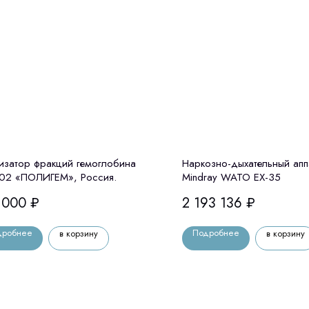
изатор фракций гемоглобина
Наркозно-дыхательный апп
02 «ПОЛИГЕМ», Россия.
Mindray WATO EX-35
 000
₽
2 193 136
₽
дробнее
Подробнее
в корзину
в корзину