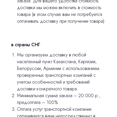
заказа. Для вашего удобства стоимость
3D печать
доставки мы можем включить в стоимость
товара (в этом случае вам не потребуется
Лицензирование
оплачивать доставку при получении товара).
Изготовление хирургических шаблонов
Политика конфиденциальности
в страны СНГ
stasicus
сделано
Мы организуем доставку в любой
населенный пункт Казахстана, Киргизии,
Белоруссии, Армении с использованием
проверенных транспортных компаний с
учетом особенностей и требований
доставки конкретного товара.
Минимальная сумма заказа – 20 000 р.,
предоплата – 100%
Оплата услуг транспортной компании
оплачивается вами непосредственно в