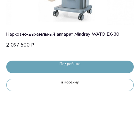
Наркозно-дыхательный аппарат Mindray WATO EX-30
Ар
2 097 500
₽
54
Подробнее
в корзину