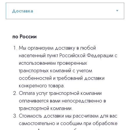
Остались вопросы
по России
Мы организуем доставку в любой
оставьте контакты, мы свяжемся и
© 2024 ЛС Дентал Групп
населенный пункт Российской Федерации с
ответим на все вопросы
использованием проверенных
транспортных компаний с учетом
особенностей и требований доставки
Главная
конкретного товара.
Оплата услуг транспортной компании
Продукция
оплачивается вами непосредственно в
Оплата и доставка
транспортной компании.
Стоимость доставки мы рассчитаем для вас
Контакты
самостоятельно и сообщим при обработке