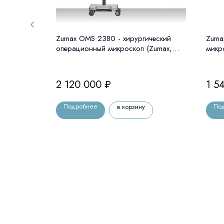
ионный
Zumax OМS 2380 - хирургический
Zuma
АРОК!
операционный микроскоп (Zumax,
микр
Китай)
(ана
2 120 000
₽
1 5
Подробнее
По
в корзину