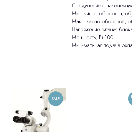
Со­еди­нение с на­конеч­н
Мин. число оборотов, о
Макс. число оборотов, 
Напряжение питания блок
Мощность, Вт:100
Минимальная подача охл
SALE