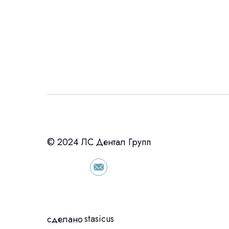
Интересует лизин
ост
с помощью нашего партнера ООО «Ур
© 2024 ЛС Дентал Групп
подберем выгодные условия по лизинг
оборудования, просто оставьте контакты
сориентировали по условиям
stasicus
сделано