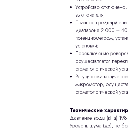
Устройство отключено, 
выключателя;
Плавное предварительн
диапазоне 2 000 – 40
потенциометром, устан
установки;
Переключение реверса
осуществляется перекл
стоматологической уста
Регулировка количеств
микромотор, осуществл
стоматологической уста
Технические характир
Дав­ле­ние во­ды (кПа):198
Уро­вень шу­ма (дБ), не бо