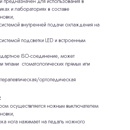
 и предназначен для использования в
иках и лабораториях в составе
новки;
истемой внутренней подачи охлаждения на
истемой подсветки LED и встроенным
ндартное ISO-соединение, может
ми типами стоматологических прямых или
терапевтическая/ортопедическая
:
ром осуществляется ножным выключателем
новки;
пока нога нажимает на педаль ножного