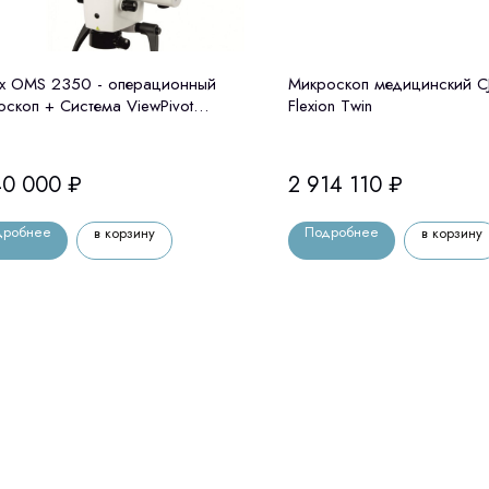
x OMS 2350 - операционный
Микроскоп медицинский C
оскоп + Система ViewPivot
Flexion Twin
лог МОRА) Zumax (Китай)
40 000
₽
2 914 110
₽
дробнее
Подробнее
в корзину
в корзину