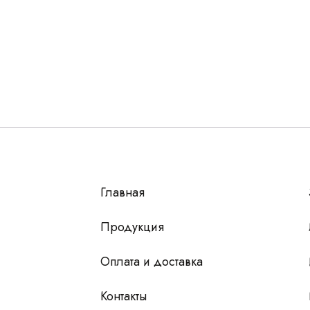
Остались вопросы
г?
авьте контакты, мы свяжемся и ответим на все воп
алпромлизинг»
Главная
у
 чтобы мы
Продукция
Оплата и доставка
Контакты