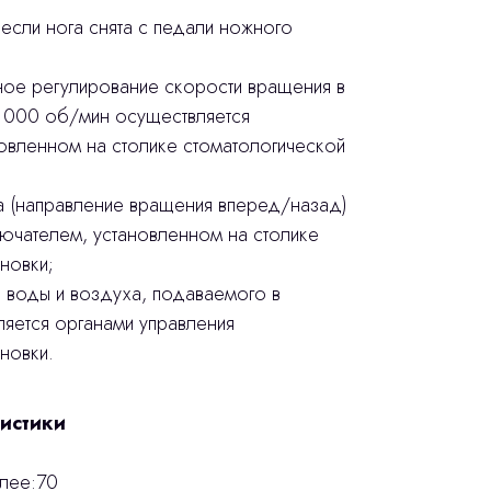
если нога снята с педали ножного
ое регулирование скорости вращения в
 000 об/мин осуществляется
овленном на столике стоматологической
 (направление вращения вперед/назад)
ючателем, установленном на столике
новки;
а воды и воздуха, подаваемого в
яется органами управления
новки.
истики
­лее:70