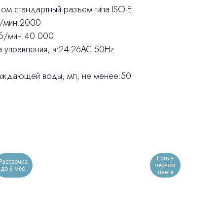
и­ком:стандартный разъем типа ISO-E
б/мин:2000
об/мин:40 000
а управления, в:24-26AC 50Hz
аждающей воды, мл, не менее:50
Есть в
Рассрочка
черном
до 6 мес.
цвете