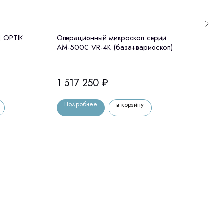
J OPTIK
Операционный микроскоп серии
Бино
АМ-5000 VR-4K (база+вариоскоп)
осве
1 517 250
₽
281
Подробнее
По
в корзину