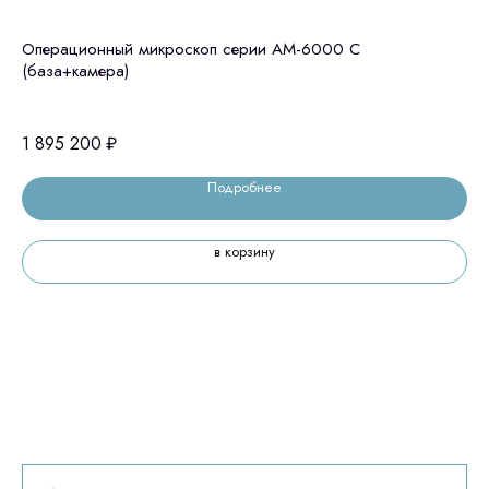
Операционный микроскоп серии АМ-6000 C
Би
(база+камера)
19
1 895 200
₽
Подробнее
в корзину