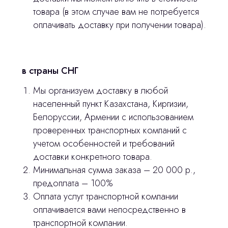
товара (в этом случае вам не потребуется
оплачивать доставку при получении товара).
Главная
Продукция
в страны СНГ
Оплата и доставка
Мы организуем доставку в любой
Контакты
населенный пункт Казахстана, Киргизии,
Белоруссии, Армении с использованием
проверенных транспортных компаний с
3D печать
учетом особенностей и требований
Лицензирование
доставки конкретного товара.
Минимальная сумма заказа – 20 000 р.,
Изготовление хирургических шаблонов
предоплата – 100%
Политика конфиденциальности
Оплата услуг транспортной компании
оплачивается вами непосредственно в
транспортной компании.
stasicus
сделано