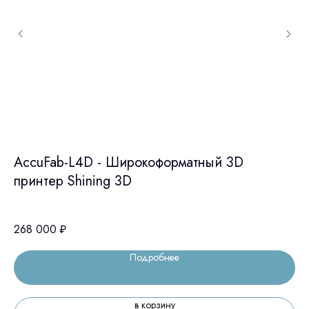
AccuFab-L4D - Широкоформатный 3D
J
принтер Shining 3D
су
268 000
₽
2 
Подробнее
в корзину