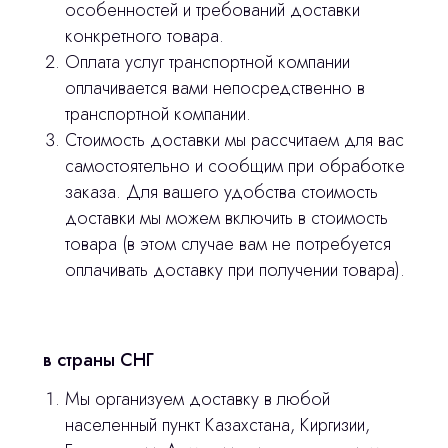
особенностей и требований доставки
конкретного товара.
Остались вопросы
Оплата услуг транспортной компании
оплачивается вами непосредственно в
оставьте контакты, мы свяжемся и
транспортной компании.
© 2024 ЛС Дентал Групп
ответим на все вопросы
Стоимость доставки мы рассчитаем для вас
самостоятельно и сообщим при обработке
заказа. Для вашего удобства стоимость
доставки мы можем включить в стоимость
Главная
товара (в этом случае вам не потребуется
оплачивать доставку при получении товара).
Продукция
Оплата и доставка
Контакты
в страны СНГ
Мы организуем доставку в любой
3D печать
населенный пункт Казахстана, Киргизии,