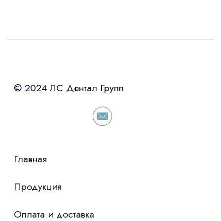
Интересует лизинг?
с помощью нашего партнера ООО
«Уралпромлизинг» подберем выгодные
условия по лизингу оборудования,
просто оставьте контакты чтобы мы
сориентировали по условиям