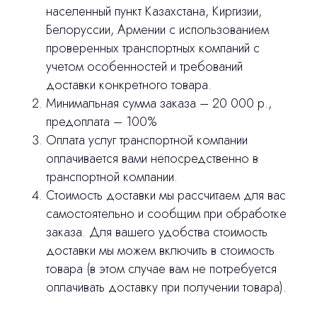
населенный пункт Казахстана, Киргизии,
Белоруссии, Армении с использованием
проверенных транспортных компаний с
Главная
учетом особенностей и требований
Продукция
доставки конкретного товара.
Минимальная сумма заказа – 20 000 р.,
Оплата и доставка
предоплата – 100%
Контакты
Оплата услуг транспортной компании
оплачивается вами непосредственно в
транспортной компании.
3D печать
Стоимость доставки мы рассчитаем для вас
Лицензирование
самостоятельно и сообщим при обработке
заказа. Для вашего удобства стоимость
Изготовление хирургических шаблонов
доставки мы можем включить в стоимость
Отправить вопрос
Политика конфиденциальности
товара (в этом случае вам не потребуется
оплачивать доставку при получении товара).
Нажимая на кнопку «Отправить вопрос»
stasicus
сделано
вы соглашаетесь с
политикой