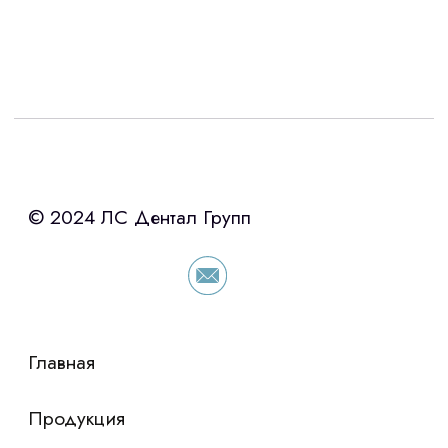
конфиденциальности
Интересует лизинг?
с помощью нашего партнера ООО
«Уралпромлизинг» подберем выгодные
условия по лизингу оборудования,
просто оставьте контакты чтобы мы
сориентировали по условиям