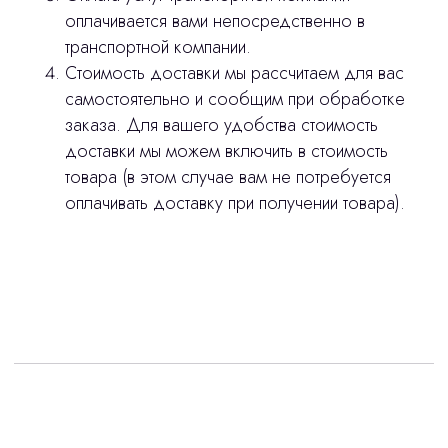
Оплата и доставка
оплачивается вами непосредственно в
Контакты
транспортной компании.
Стоимость доставки мы рассчитаем для вас
самостоятельно и сообщим при обработке
3D печать
заказа. Для вашего удобства стоимость
Лицензирование
доставки мы можем включить в стоимость
товара (в этом случае вам не потребуется
Изготовление хирургических шаблонов
оплачивать доставку при получении товара).
Политика конфиденциальности
stasicus
сделано
Интересует лизинг?
с помощью нашего партнера ООО