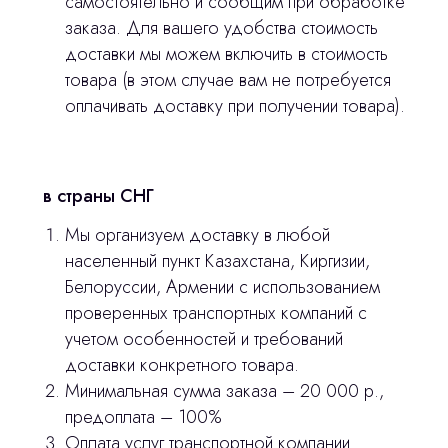
самостоятельно и сообщим при обработке
заказа. Для вашего удобства стоимость
доставки мы можем включить в стоимость
товара (в этом случае вам не потребуется
оплачивать доставку при получении товара).
в страны СНГ
Остались вопросы
Мы организуем доставку в любой
оставьте контакты, мы свяжемся и
населенный пункт Казахстана, Киргизии,
© 2024 ЛС Дентал Групп
ответим на все вопросы
Белоруссии, Армении с использованием
проверенных транспортных компаний с
учетом особенностей и требований
доставки конкретного товара.
Главная
Минимальная сумма заказа – 20 000 р.,
Продукция
предоплата – 100%
Оплата услуг транспортной компании