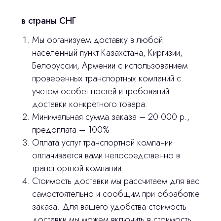
Главная
в страны СНГ
Продукция
Мы организуем доставку в любой
Оплата и доставка
населенный пункт Казахстана, Киргизии,
Контакты
Белоруссии, Армении с использованием
проверенных транспортных компаний с
учетом особенностей и требований
3D печать
доставки конкретного товара.
Лицензирование
Минимальная сумма заказа – 20 000 р.,
предоплата – 100%
Изготовление хирургических шаблонов
Оплата услуг транспортной компании
Политика конфиденциальности
оплачивается вами непосредственно в
транспортной компании.
Стоимость доставки мы рассчитаем для вас
stasicus
сделано
самостоятельно и сообщим при обработке
заказа. Для вашего удобства стоимость
доставки мы можем включить в стоимость