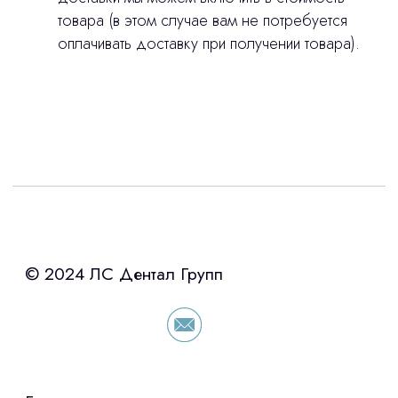
товара (в этом случае вам не потребуется
оплачивать доставку при получении товара).
Интересует лизинг?
с помощью нашего партнера ООО
«Уралпромлизинг» подберем выгодные
условия по лизингу оборудования,
просто оставьте контакты чтобы мы
сориентировали по условиям