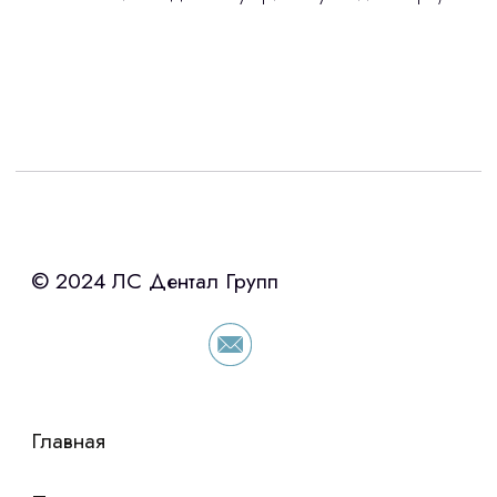
Интересует лизинг?
с помощью нашего партнера ООО
«Уралпромлизинг» подберем выгодные
условия по лизингу оборудования,
просто оставьте контакты чтобы мы
сориентировали по условиям