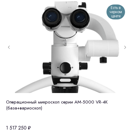
Есть в
черном
цвете
Операционный микроскоп серии АМ-5000 VR-4K
Le
(база+вариоскоп)
Hi
(K
1 517 250
₽
2 