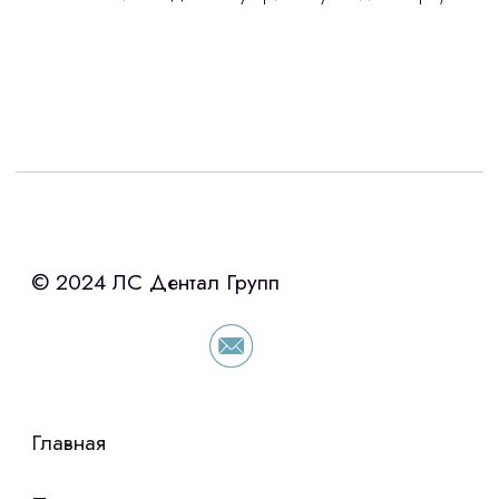
Интересует лизинг?
с помощью нашего партнера ООО
«Уралпромлизинг» подберем выгодные
условия по лизингу оборудования,
просто оставьте контакты чтобы мы
сориентировали по условиям