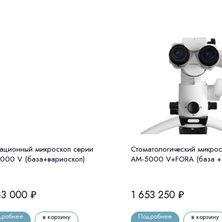
ационный микроскоп серии
Стоматологический микрос
000 V (база+вариоскоп)
АМ-5000 V+FORA (база +
+ флуоресцентный режим)
63 000
₽
1 653 250
₽
дробнее
Подробнее
в корзину
в корзину