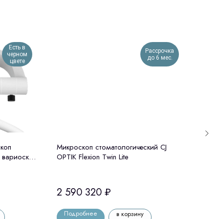
Есть в
Рассрочка
черном
до 6 мес.
цвете
коп
Микроскоп стоматологический CJ
Опер
 вариоскоп
OPTIK Flexion Twin Lite
АМ-2
2 590 320
₽
1 0
Подробнее
По
в корзину