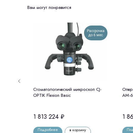
Вам могут понравится
Рассрочка
до 6 мес.
ческий
Стоматологический микроскоп CJ-
Опер
Zumax,
OPTIK Flexion Basic
АМ-6
1 813 224
₽
1 8
Подробнее
По
в корзину