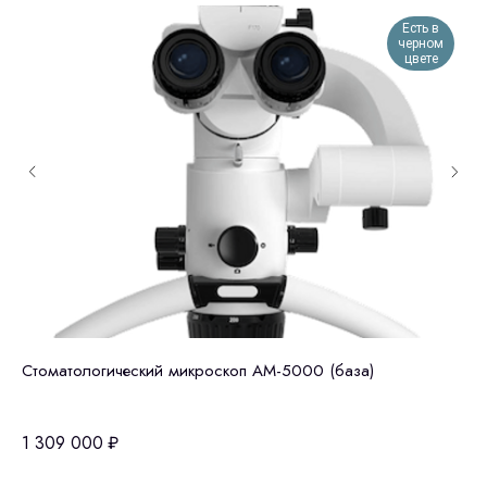
Есть в
черном
цвете
Стоматологический микроскоп АМ-5000 (база)
Zu
ми
1 309 000
₽
2 