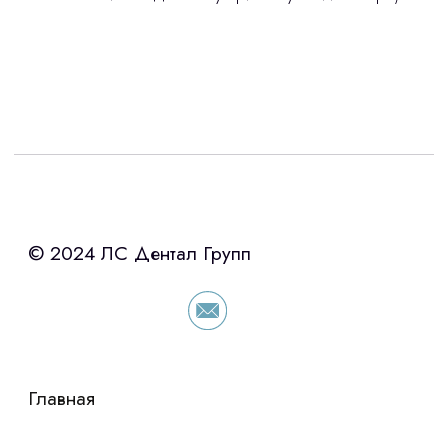
Интересует лизинг?
с помощью нашего партнера ООО
«Уралпромлизинг» подберем выгодные
условия по лизингу оборудования,
просто оставьте контакты чтобы мы
сориентировали по условиям