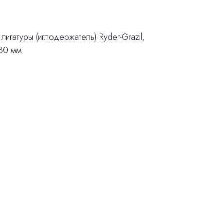
игатуры (иглодержатель) Ryder-Grazil,
180 мм