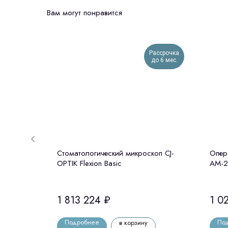
Вам могут понравится
Рассрочка
до 6 мес.
c -
Стоматологический микроскоп CJ-
Опер
Hi-End с
OPTIK Flexion Basic
АМ-2
мерой и
ия)
1 813 224
₽
1 0
Подробнее
По
в корзину