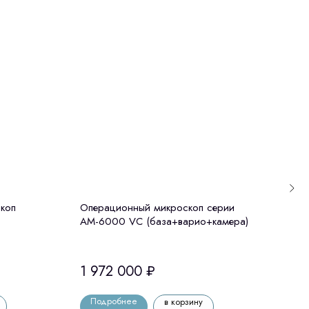
коп
Операционный микроскоп серии
Zum
АМ-6000 VC (база+варио+камера)
микр
(ана
1 972 000
₽
1 5
Подробнее
По
в корзину