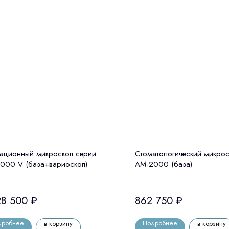
ационный микроскоп серии
Стоматологический микрос
000 V (база+вариоскоп)
АМ-2000 (база)
28 500
₽
862 750
₽
дробнее
Подробнее
в корзину
в корзину