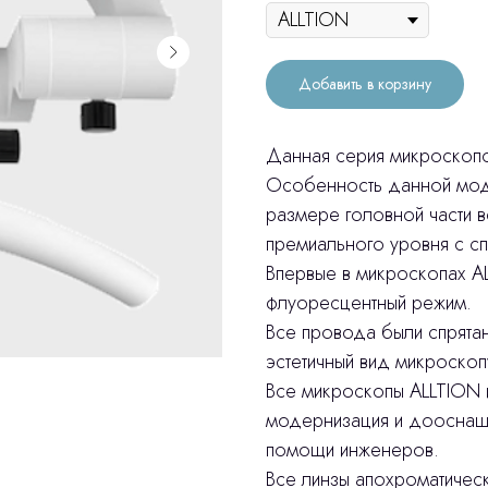
Добавить в корзину
Данная серия микроскопо
Особенность данной моде
размере головной части в
премиального уровня с с
Впервые в микроскопах A
флуоресцентный режим.
Все провода были спрята
эстетичный вид микроскоп
Все микроскопы ALLTION
модернизация и дооснаще
помощи инженеров.
Все линзы апохроматическ