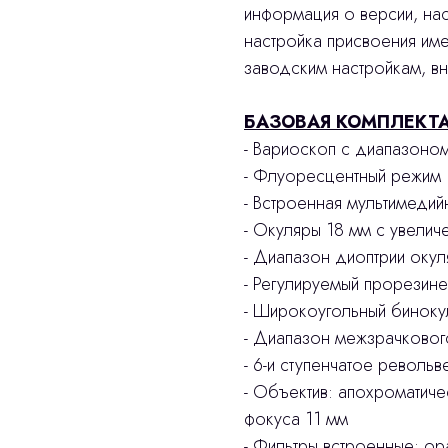
информация о версии, нас
настройка присвоения им
заводским настройкам, вн
БАЗОВАЯ КОМПЛЕКТА
- Вариоскоп с диапазоно
- Флуоресцентный режим
​- Встроенная мультимеди
- Окуляры 18 мм с увелич
- Диапазон диоптрии окул
- Регулируемый прорезине
- Широкоугольный бинокул
- Диапазон межзрачковог
- 6-и ступенчатое револьв
- Объектив: апохроматиче
фокуса 11 мм
- Фильтры встроенные: ор