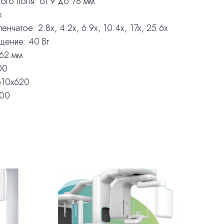
ого поля: от 9 до 78 мм
х
нчатое: 2.8x, 4.2x, 6.9x, 10.4x, 17x, 25.6x
щение: 40 Вт
 62 мм
00
610x620
500