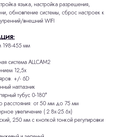
тройка языка, настройка разрешения,
ени, обновление системы, сброс настроек к
утренний/внешний WIFI
ЦИЯ:
м 198-455 мм
йная система ALLCAM2
ением 12,5х
яров: +/- 6D
нный наглазник
ярный тубус 0-180°
о расстояния: от 50 мм до 75 мм
ерное увеличение ( 2.8х-25.6х)
ский, 250 мм с кнопкой тонкой регулировки
анжевый и зеленый