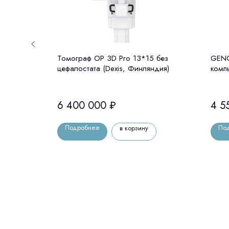
 -
Томограф OP 3D Pro 13*15 без
GENO
з
цефалостата (Dexis, Финляндия)
комп
орея)
цефа
6 400 000
₽
4 5
Подробнее
По
в корзину