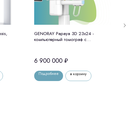
xis,
GENORAY Papaya 3D 23x24 -
Томо
компьютерный томограф с
цефа
цефалостатом Genoray (Ю. Корея)
6 900 000
₽
5 5
Подробнее
По
в корзину