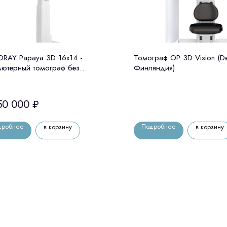
RAY Papaya 3D 16x14 -
Томограф OP 3D Vision (De
ьютерный томограф без
Финляндия)
лостата Genoray (Ю. Корея)
50 000
₽
дробнее
Подробнее
в корзину
в корзину