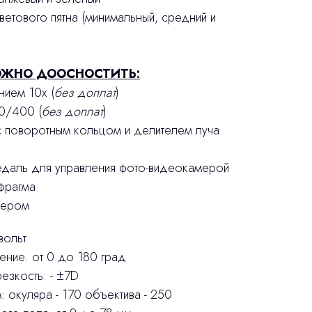
ветового пятна (минимальный, средний и
ЖНО ДООСНОСТИТЬ:
нием 10х (
без доплат
)
0/400 (
без доплат
)
° с поворотным кольцом и делителем луча
едаль для управления фото-видеокамерой
фрагма
зером
вольт
ние: от 0 до 180 град
езкость: - ±7D
 окуляра - 170 объектива - 250