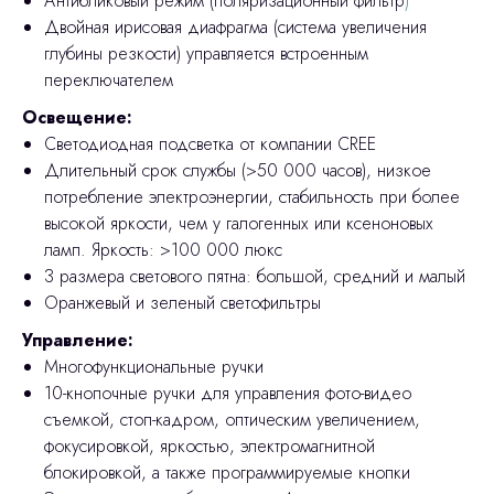
Антибликовый режим (поляризационный фильтр
)
Двойная ирисовая диафрагма (система увеличения
глубины резкости) управляется встроенным
переключателем
Освещение:
Cветодиодная подсветка от компании CREE
Длительный срок службы (>50 000 часов), низкое
потребление электроэнергии, стабильность при более
высокой яркости, чем у галогенных или ксеноновых
ламп. Яркость: >100 000 люкс
3 размера светового пятна: большой, средний и малый
Оранжевый и зеленый светофильтры
Управление:
Многофункциональные ручки
10-кнопочные ручки для управления фото-видео
съемкой, стоп-кадром, оптическим увеличением,
фокусировкой, яркостью, электромагнитной
блокировкой, а также программируемые кнопки