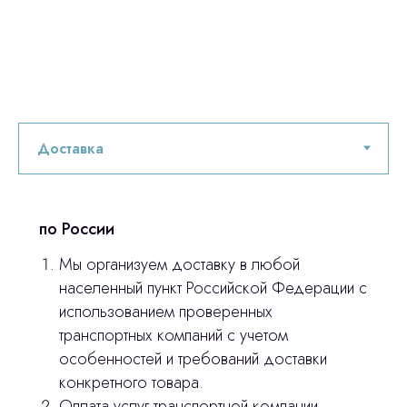
Остались вопросы
по России
оставьте контакты, мы свяжемся и
© 2024 ЛС Дентал Групп
ответим на все вопросы
Мы организуем доставку в любой
населенный пункт Российской Федерации с
использованием проверенных
транспортных компаний с учетом
Главная
особенностей и требований доставки
Продукция
конкретного товара.
Оплата услуг транспортной компании