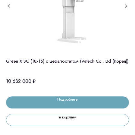
Green X SC (18x15) c цефалостатом (Vatech Co., Ltd (Корея))
То
10 682 000
₽
5 
Подробнее
в корзину