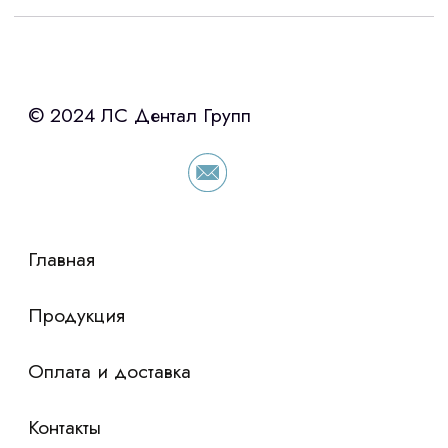
Интересует лизинг?
с помощью нашего партнера ООО
«Уралпромлизинг» подберем выгодные
условия по лизингу оборудования,
просто оставьте контакты чтобы мы
сориентировали по условиям