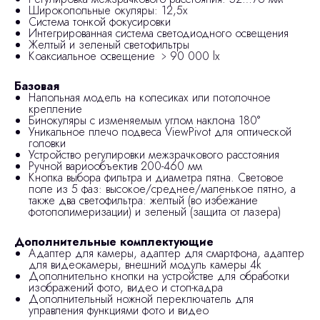
Широкопольные окуляры: 12,5х
Система тонкой фокусировки
Интегрированная система светодиодного освещения
Желтый и зеленый светофильтры
Коаксиальное освещение ﹥90 000 lx
Базовая
Напольная модель на колесиках или потолочное
крепление
Бинокуляры с изменяемым углом наклона 180°
Уникальное плечо подвеса ViewPivot для оптической
головки
Устройство регулировки межзрачкового расстояния
Ручной вариообъектив 200-460 мм
Кнопка выбора фильтра и диаметра пятна. Световое
поле из 5 фаз: высокое/среднее/маленькое пятно, а
также два светофильтра: желтый (во избежание
фотополимеризации) и зеленый (защита от лазера)
Дополнительные комплектующие
Адаптер для камеры, адаптер для смартфона, адаптер
для видеокамеры, внешний модуль камеры 4k
Дополнительно кнопки на устройстве для обработки
изображений фото, видео и стоп-кадра
Дополнительный ножной переключатель для
управления функциями фото и видео