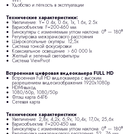
WIFI
Удобство и лёгкость в эксплуатации
Технические характеристики:
Увеличение: Y= 0.4x, 0.6x, 1x, 1.6x, 2.5x
Вариообъектив: F=200-460 мм
Бинокуляры с изменяемым углом наклона: 0⁰ — 180⁰
Регулировка межзрачкового расстояния
Широкопольные окуляры: 12,5х
Система тонкой фокусировки
Коаксиальное освещение ﹥60 000 lx
Желтый и зеленый светофильтры
Система ViewPivot
Встроенная цифровая видеокамера FULL HD
Встроенная Full HD видеокамера с высоким
разрешением видеоизображения 1920х1080p
HDMI-выход
1080/60p, 1080/50p
Флэш карта 64Гб
Сетевая карта
Технические характеристики
Увеличение: 2,8x; 4,2x; 6,9x; 10,4x; 17,0x; 25,6x
Вариообъектив: F=200-450 мм
Бинокуляры с изменяемым углом наклона: 0⁰ — 180⁰
Регулировка межзрачкового расстояния: 52…76 мм