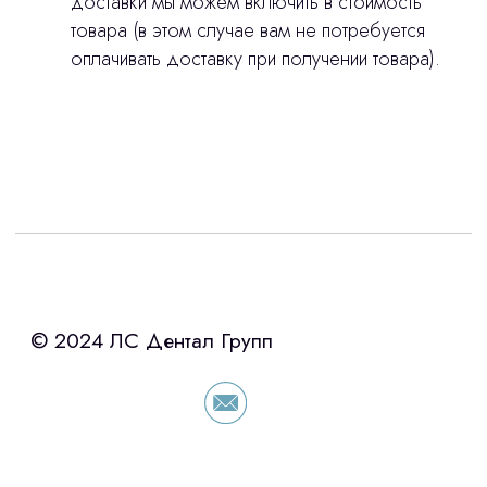
доставки мы можем включить в стоимость
товара (в этом случае вам не потребуется
оплачивать доставку при получении товара).
Интересует лизинг?
с помощью нашего партнера ООО
«Уралпромлизинг» подберем выгодные
условия по лизингу оборудования,
просто оставьте контакты чтобы мы
сориентировали по условиям