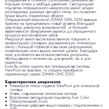
изображения и отличное соотношение цена-качество.
Хорошая оптика и свобода движения. Светодиодная
подсветка операционного микроскопа имеет четыре
регулируемых размера светового пятна, что позволяет
лучше видеть пораженные области.
Операционный микроскоп ZUMAX OMS 2050 выводит
практику на принципиально новый уровень благодаря
широкому диапазону возможностей: от большей
эффективности обнаружения кариеса до упрощенного
процесса восстановления зубов.
Микроскоп имеет высококачественное покрытие и
превосходную составную ахроматическую оптическую
линзу с большой глубиной и высоким разрешением,
позволяющим четко видеть мелкие детали. Благодаря
чему достигаются высококачественные результаты
обследования и лечения как для врачей, так и для
пациентов.
Если Вы хотите ощутить все преимущества системы
ViewPivot на практике, то спешите приобрести
ограниченную серию ZUMAX OMS 2050.
Характеристики микроскопа
Уникальное плечо подвеса ViewPivot для оптической
головки
Новая, современная оптическая система
Встроенная светодиодная подсветка True Color
Пятиступенчатый Zoom
Встроенная цифровая видео камера с подключением к