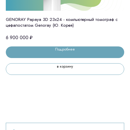
GENORAY Papaya 3D 23x24 - компьютерный томограф с
GE
цефалостатом Genoray (Ю. Корея)
це
6 900 000
₽
6 
Остались вопросы
Подробнее
оставьте контакты, мы свяжемся и
© 2024 ЛС Дентал Групп
в корзину
ответим на все вопросы
Главная
Продукция
Оплата и доставка
Контакты