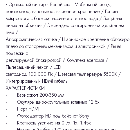
∙ Оранжевый фильтр ∙ Белый свет. Мобильный стенд,
потолочное, напольное, настенное крепление / Голова
микроскопа с блоком пассивного теплоотвода / Защитная
линза на объектив / Экстендер со встроенным делителем
луча /
Апохроматическая оптика / Шарнирное крепление сблокиро
плечо со стопорным механизмом и электроникой / Рычаг
подвески с
регулируемой блокировкой / Комплект асепсиса /
Пылезащитный чехол / LED
cветодиод 100.000 Лк / Цветовая температура 5500К /
Интегрированный HDMI кабель
ХАРАКТЕРИСТИКИ
· Вариоскоп 200-350 мм
· Окуляры широкоугольные вставные 12,5х
· Порт HDMI
· Фотоадаптер HD под байонет Sony
· Кратность увеличения 0,7х; 1х; 1,45х
· Наклонный тубус f 170 мм с поворотным кольцом