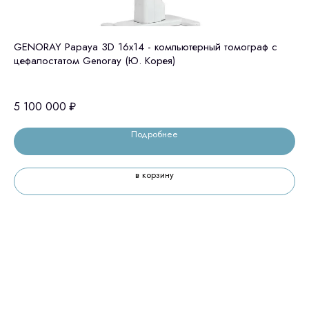
GENORAY Papaya 3D 16x14 - компьютерный томограф с
GE
цефалостатом Genoray (Ю. Корея)
це
5 100 000
₽
4 
Подробнее
в корзину