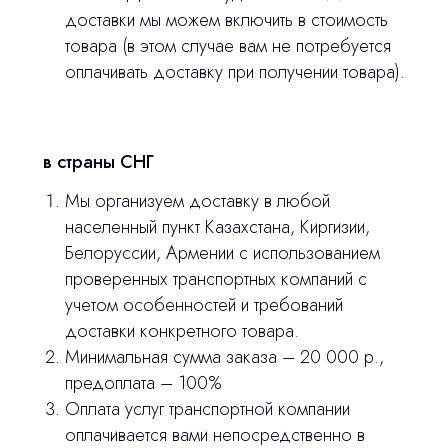
Продукция
доставки мы можем включить в стоимость
Оплата и доставка
товара (в этом случае вам не потребуется
оплачивать доставку при получении товара).
Контакты
3D печать
в страны СНГ
Лицензирование
Мы организуем доставку в любой
населенный пункт Казахстана, Киргизии,
Изготовление хирургических шаблонов
Белоруссии, Армении с использованием
Политика конфиденциальности
проверенных транспортных компаний с
учетом особенностей и требований
stasicus
сделано
доставки конкретного товара.
Минимальная сумма заказа – 20 000 р.,
предоплата – 100%
Оплата услуг транспортной компании
оплачивается вами непосредственно в