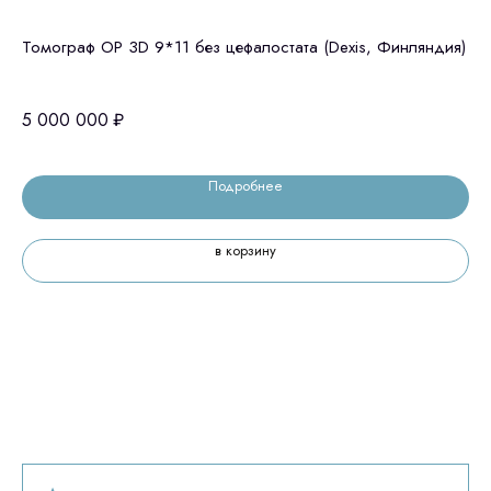
Томограф OP 3D 9*11 без цефалостата (Dexis, Финляндия)
Gr
Ю.
5 000 000
₽
8 
Остались вопросы
Подробнее
оставьте контакты, мы свяжемся и
© 2024 ЛС Дентал Групп
в корзину
ответим на все вопросы
Главная
Продукция
Оплата и доставка
Контакты